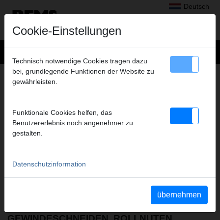
Deutsch
Cookie-Einstellungen
Technisch notwendige Cookies tragen dazu
bei, grundlegende Funktionen der Website zu
MEDIEN
– SICHERHEITSHINWEISE
gewährleisten.
Anzuzeigende Dokumenttypen
alle auswählen
Funktionale Cookies helfen, das
Betriebsanleitungen
Benutzererlebnis noch angenehmer zu
Teileverzeichnisse
gestalten.
Sicherheitsdatenblätter
Sicherheitshinweise
Weitere Dokumente
Datenschutzinformation
YouTube Videos
Videos
übernehmen
GEWINDESCHNEIDEN, ROLLNUTEN