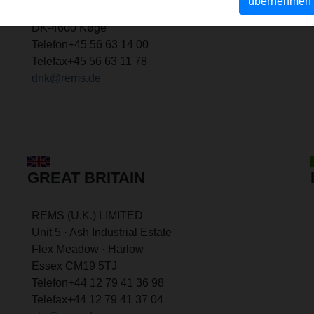
übernehmen
DK-4600 Køge
Telefon
+45 56 63 14 00
Telefax
+45 56 63 11 78
dnk@rems.de
GREAT BRITAIN
REMS (U.K.) LIMITED
Unit 5 · Ash Industrial Estate
Flex Meadow · Harlow
Essex CM19 5TJ
Telefon
+44 12 79 41 36 98
Telefax
+44 12 79 41 37 04