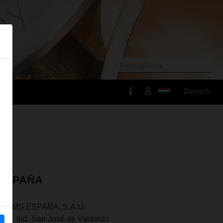
Deutsch
ESPAÑA
REMS ESPAÑA, S.A.U.
Pol. Ind. San José de Valderas