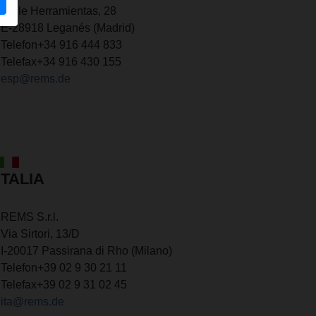
Calle Herramientas, 28
E-28918 Leganés (Madrid)
Telefon
+34 916 444 833
Telefax
+34 916 430 155
esp@rems.de
ITALIA
REMS S.r.l.
Via Sirtori, 13/D
I-20017 Passirana di Rho (Milano)
Telefon
+39 02 9 30 21 11
Telefax
+39 02 9 31 02 45
ita@rems.de