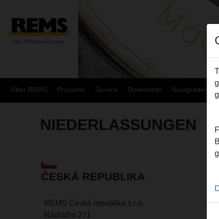
T
g
Über REMS
Produkte
Service
Downloads
Neuigkeiten
g
NIEDERLASSUNGEN
F
B
g
ČESKÁ REPUBLIKA
D
REMS Česká republika s.r.o.
Nádražní 271