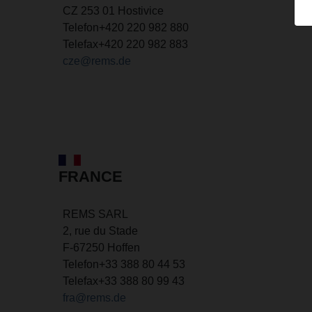
CZ 253 01 Hostivice
Telefon
+420 220 982 880
Telefax
+420 220 982 883
cze@rems.de
FRANCE
REMS SARL
2, rue du Stade
F-67250 Hoffen
Telefon
+33 388 80 44 53
Telefax
+33 388 80 99 43
fra@rems.de