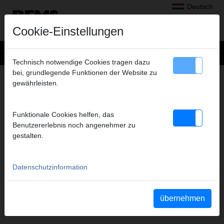
Deutsch
Cookie-Einstellungen
Technisch notwendige Cookies tragen dazu
bei, grundlegende Funktionen der Website zu
DOWNLOADS
gewährleisten.
Produktkataloge, -prospekte
Betriebsanleitungen
Funktionale Cookies helfen, das
Teileverzeichnisse
Benutzererlebnis noch angenehmer zu
Sicherheitsdatenblätter
gestalten.
Sicherheitshinweise
Bestellung von Werbeunterlagen
MAM (Bildarchiv)
Datenschutzinformation
Produktfilme
Software
Weitere Downloads
übernehmen
Produktarchiv REMS
Produktdokumente ROLLER