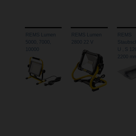
REMS Lumen
REMS Lumen
REMS
5000, 7000,
2800 22 V
Staubsch
10000
U , S 12
2200 m