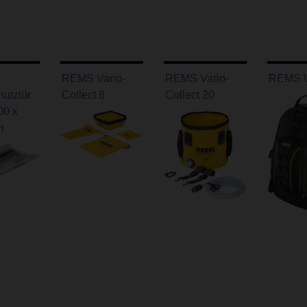
REMS Vario-
REMS Vario-
REMS 
utztür
Collect 8
Collect 20
00 x
m