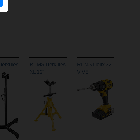
erkules
REMS Herkules
REMS Helix 22
XL 12"
V VE