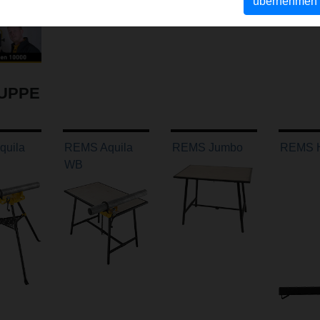
übernehmen
UPPE
uila
REMS Aquila
REMS Jumbo
REMS H
WB