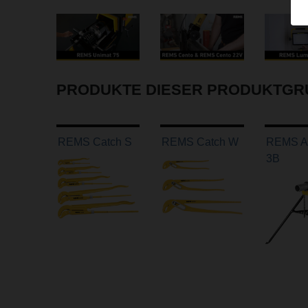
PRODUKTE DIESER PRODUKTGR
REMS Catch S
REMS Catch W
REMS Aq
3B