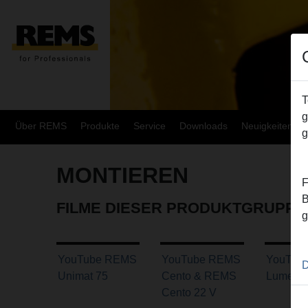
T
g
Über REMS
Produkte
Service
Downloads
Neuigkeiten
g
MONTIEREN
F
B
FILME DIESER PRODUKTGRUPPE
g
YouTube REMS
YouTube REMS
YouTub
D
Unimat 75
Cento & REMS
Lumen 
Cento 22 V