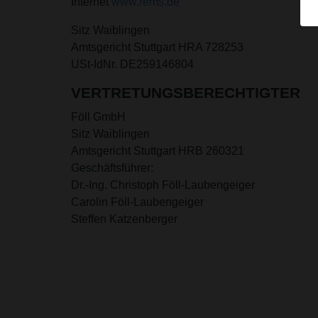
Internet
www.rems.de
Sitz Waiblingen
Amtsgericht Stuttgart HRA 728253
USt-IdNr. DE259146804
VERTRETUNGSBERECHTIGTER
Föll GmbH
Sitz Waiblingen
Amtsgericht Stuttgart HRB 260321
Geschäftsführer:
Dr.-Ing. Christoph Föll-Laubengeiger
Carolin Föll-Laubengeiger
Steffen Katzenberger