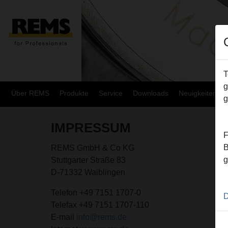
T
g
Über REMS
Produkte
Service
Downloads
Neuigkeiten
g
IMPRESSUM
F
B
REMS GmbH & Co KG
g
Stuttgarter Straße 83
D-71332 Waiblingen
Telefon +49 7151 1707-0
D
Telefax +49 7151 1707-110
E-mail
info@rems.de