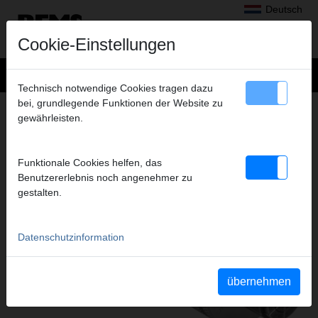
Deutsch
Cookie-Einstellungen
Technisch notwendige Cookies tragen dazu
bei, grundlegende Funktionen der Website zu
AUFWEITEN, AUSHALSEN
gewährleisten.
PRODUKTE DIESER PRODUKTGRUPPE
Funktionale Cookies helfen, das
Benutzererlebnis noch angenehmer zu
REMS Ex-Press Cu
REMS Aufweitköpfe Cu
gestalten.
Datenschutzinformation
übernehmen