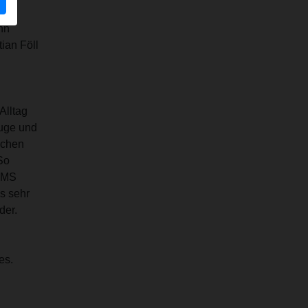
g,
nn
ian Föll
Alltag
Auge und
ichen
So
REMS
s sehr
der.
es.