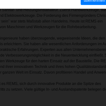
übernehmen
m Jahre 1909 entwickelt REMS Produkte für die Rohrbearbeitun
n Sanitär- und Heizungsinstallateur. Zuerst Handwerkzeuge, da
nd Elektrowerkzeuge. Die Forderung des Firmengründers Christ
ein" war stets Maßstab allen Handelns. Heute ist REMS ein
r von Maschinen und Werkzeugen für die Rohrbearbeitung.
ngenieure haben überzeugende, wegweisende Ideen, die den 
ofis erleichtern. Sie haben alle wesentlichen Anforderungen im 
raktische Erfahrungen. Experten aus allen Unternehmensbere
ede Verbesserungsmöglichkeit in die Neuentwicklung einfließt. 
kten Werkzeuge für den harten Einsatz auf der Baustelle. Die 
nd ihrer innovativen Technik und ihres hohen Qualitätsstandard
er ganzen Welt im Einsatz. Davon profitieren Handel und Anwen
t es REMS, sich durch innovative Produkte an die Spitze des
itts zu setzen. Viele gültige In- und Auslandspatente belegen di