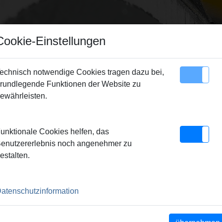
Cookie-Einstellungen
echnisch notwendige Cookies tragen dazu bei,
rundlegende Funktionen der Website zu
Sitemap
Kontakt
ewährleisten.
derne Produktion – Garant für die REMS Qualitätsprodukte.
|
Z
unktionale Cookies helfen, das
Ort.
|
REMS - Partner des Fachhandels
|
REMS – Marktstärke du
enutzererlebnis noch angenehmer zu
 des gemeinsamen Verkaufs.
|
REMS - Überall vor Ort
estalten.
10 JAHREN RICHTUNGSWEISEN
NNOVATIVE MASCHINEN UND
atenschutzinformation
ER ANTRIEB.