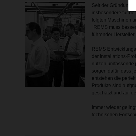
Seit der Gründung i
insbesondere für de
folgten Maschinen u
"REMS muss besser s
führender Herstelle
REMS Entwicklungsi
der Installations-Pr
nutzen umfassende p
sorgen dafür, dass j
entstehen die perfe
Produkte sind aufgru
geschätzt und auf d
Immer wieder geling
technischen Fortschr