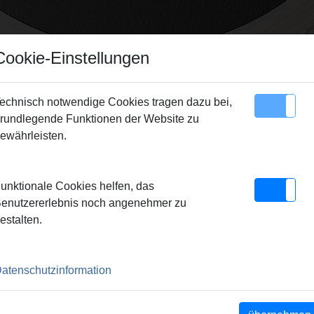
Cookie-Einstellungen
echnisch notwendige Cookies tragen dazu bei,
rundlegende Funktionen der Website zu
Sitemap
Kontakt
ewährleisten.
TSDATENBLÄTTER
unktionale Cookies helfen, das
enutzererlebnis noch angenehmer zu
estalten.
Teileverzeichnisse
Weitere Dokumente
atenschutzinformation