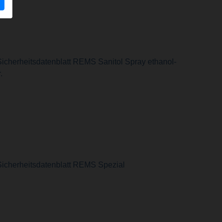
icherheitsdatenblatt REMS Sanitol Spray ethanol-
r.
Sicherheitsdatenblatt REMS Spezial