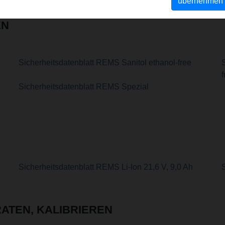
übernehmen
EN
Sicherheitsdatenblatt REMS Sanitol ethanol-free
S
f
Sicherheitsdatenblatt REMS Spezial
Sicherheitsdatenblatt REMS Li-Ion 21,6 V, 9,0 Ah
ATEN, KALIBRIEREN