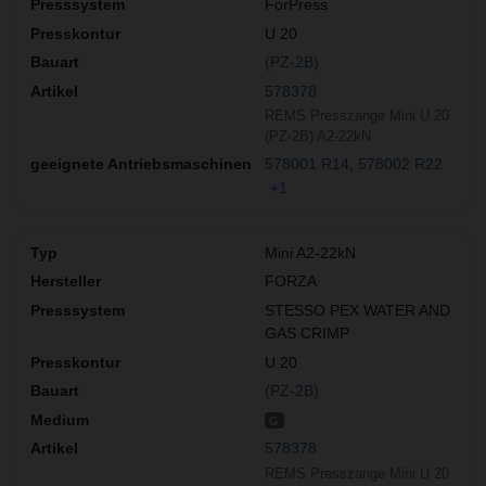
ForPress
U 20
(PZ-2B)
578378
REMS Presszange Mini U 20
(PZ-2B) A2-22kN
578001 R14
578002 R22
+1
Mini A2-22kN
FORZA
STESSO PEX WATER AND
GAS CRIMP
U 20
(PZ-2B)
G
578378
REMS Presszange Mini U 20