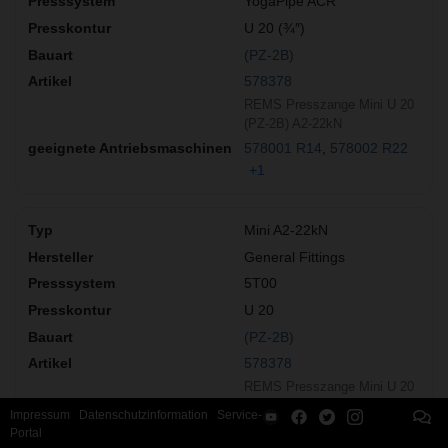
YogaPipe ACR
U 20 (¾″)
(PZ-2B)
578378
REMS Presszange Mini U 20
(PZ-2B) A2-22kN
578001 R14
578002 R22
+1
Mini A2-22kN
General Fittings
5T00
U 20
(PZ-2B)
578378
REMS Presszange Mini U 20
(PZ-2B) A2-22kN
Impressum
Datenschutzinformation
Service-
578001 R14
578002 R22
Portal