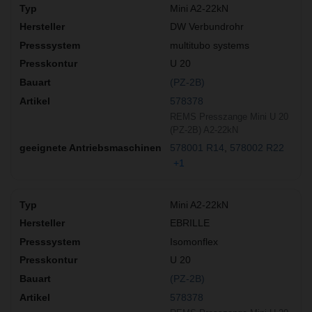
Mini A2-22kN
DW Verbundrohr
multitubo systems
U 20
(PZ-2B)
578378
REMS Presszange Mini U 20
(PZ-2B) A2-22kN
578001 R14
578002 R22
+1
Mini A2-22kN
EBRILLE
Isomonflex
U 20
(PZ-2B)
578378