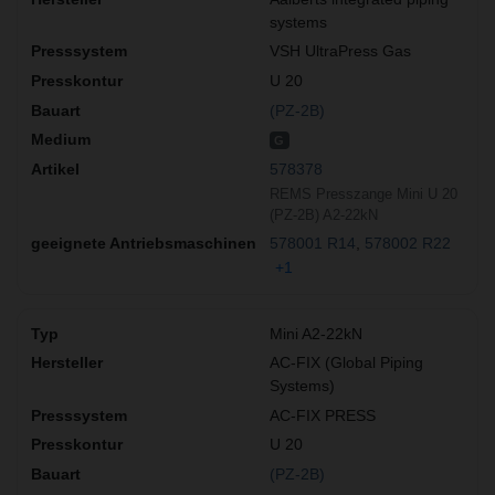
systems
VSH UltraPress Gas
U 20
(PZ-2B)
G
578378
REMS Presszange Mini U 20
(PZ-2B) A2-22kN
578001 R14
578002 R22
+1
Mini A2-22kN
AC-FIX (Global Piping
Systems)
AC-FIX PRESS
U 20
(PZ-2B)