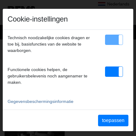
Nederlands
Cookie-instellingen
Technisch noodzakelijke cookies dragen er
toe bij, basisfuncties van de website te
DE BETROUWBARE HARDING VAN
waarborgen.
BELANGRIJKE COMPONENTEN IS
CRUCIAAL VOOR DE HOOGSTE
KWALITEIT. DAAROM DOEN WE HET
Functionele cookies helpen, de
gebruikersbelevenis noch aangenamer te
ZELF.
maken.
Gegevensbeschermingsinformatie
toepassen