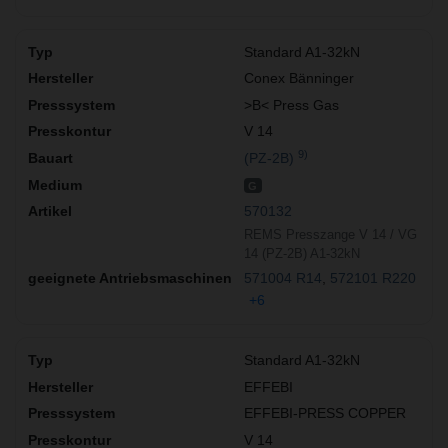
Standard A1-32kN
Conex Bänninger
>B< Press Gas
V 14
9)
(PZ-2B)
G
570132
REMS Presszange V 14 / VG
14 (PZ-2B) A1-32kN
571004 R14
572101 R220
+6
Standard A1-32kN
EFFEBI
EFFEBI-PRESS COPPER
V 14