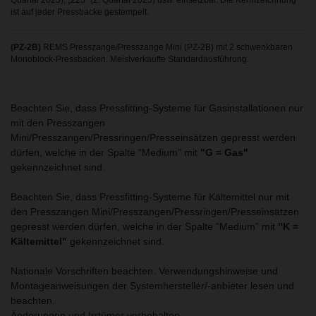
Quartal 2025), „225“ (2. Quartal 2025) usw. einsetzbar. Die Kennzeichnung
ist auf jeder Pressbacke gestempelt.
(PZ-2B)
REMS Presszange/Presszange Mini (PZ-2B) mit 2 schwenkbaren
Monoblock-Pressbacken. Meistverkaufte Standardausführung.
Beachten Sie, dass Pressfitting-Systeme für Gasinstallationen nur
mit den Presszangen
Mini/Presszangen/Pressringen/Presseinsätzen gepresst werden
dürfen, welche in der Spalte "Medium" mit
"G = Gas"
gekennzeichnet sind.
Beachten Sie, dass Pressfitting-Systeme für Kältemittel nur mit
den Presszangen Mini/Presszangen/Pressringen/Presseinsätzen
gepresst werden dürfen, welche in der Spalte "Medium" mit
"K =
Kältemittel"
gekennzeichnet sind.
Nationale Vorschriften beachten. Verwendungshinweise und
Montageanweisungen der Systemhersteller/-anbieter lesen und
beachten.
Änderungen und Irrtümer vorbehalten.