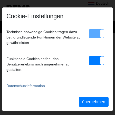
Deutsch
Cookie-Einstellungen
Technisch notwendige Cookies tragen dazu
bei, grundlegende Funktionen der Website zu
+
Produkte
>
Radialpressen
>
gewährleisten.
REMS Presszangen A1-32kN/REMS Pressringe
> REMS Presszange V 14 / VG 14
REMS PRESSZANGE V 14 / VG 14
Funktionale Cookies helfen, das
(PZ-2B) A1-32KN
Benutzererlebnis noch angenehmer zu
gestalten.
Art.-Nr. 570132
REMS Presszange mit 2 schwenkbaren Monoblock-Pressbacken.
Meistverkaufte Standardausführung.
Datenschutzinformation
Sicherheitshinweis
übernehmen
Sicherheitshinweise PZ/PR/ZZ/PZ E01/Kabelschere