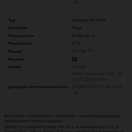
+6
Standard A1-32kN
Viega
Profipress G
V 14
13)
(PZ-2B)
G
570132
REMS Presszange V 14 / VG
14 (PZ-2B) A1-32kN
571004 R14
572101 R220
+6
9)
Für Rohre nach technischem Standard EN. Verwendungshinweise der
Systemanbieter/-hersteller beachten.
13)
Nur Presszangen/Pressringe (PR-2B S) ab Kennzeichnung „125“ (1.