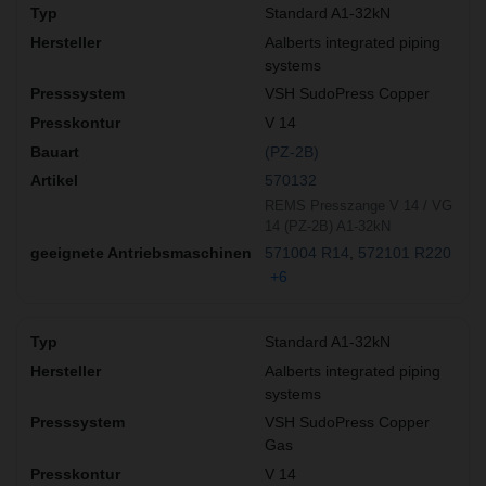
Standard A1-32kN
Aalberts integrated piping
systems
VSH SudoPress Copper
V 14
(PZ-2B)
570132
REMS Presszange V 14 / VG
14 (PZ-2B) A1-32kN
571004 R14
572101 R220
+6
Standard A1-32kN
Aalberts integrated piping
systems
VSH SudoPress Copper
Gas
V 14