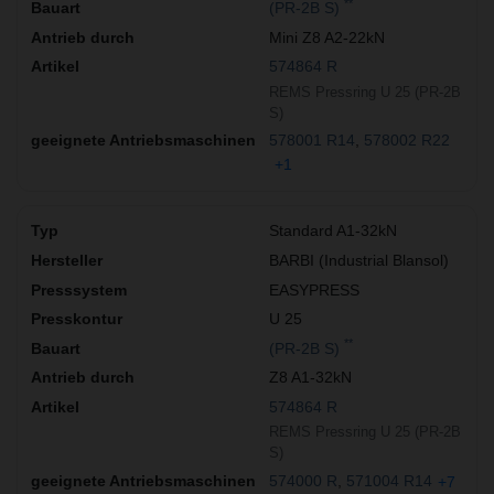
**
(PR-2B S)
Mini Z8 A2-22kN
574864 R
REMS Pressring U 25 (PR-2B
S)
578001 R14
578002 R22
+1
Standard A1-32kN
BARBI (Industrial Blansol)
EASYPRESS
U 25
**
(PR-2B S)
Z8 A1-32kN
574864 R
REMS Pressring U 25 (PR-2B
S)
574000 R
571004 R14
+7