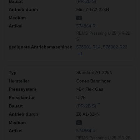
(PR-2B S)
Mini Z8 A2-22kN
G
574864 R
REMS Pressring U 25 (PR-2B
S)
578001 R14
578002 R22
+1
Standard A1-32kN
Conex Bänninger
>B< Flex Gas
U 25
**
(PR-2B S)
Z8 A1-32kN
G
574864 R
REMS Pressring U 25 (PR-2B