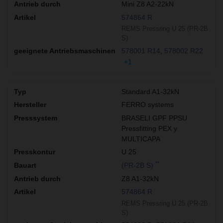
Mini Z8 A2-22kN
574864 R
REMS Pressring U 25 (PR-2B
S)
578001 R14
578002 R22
+1
Standard A1-32kN
FERRO systems
BRASELI GPF PPSU
Pressfitting PEX y
MULTICAPA
U 25
**
(PR-2B S)
Z8 A1-32kN
574864 R
REMS Pressring U 25 (PR-2B
S)