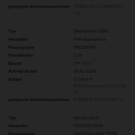
578001 R14
578002 R22
+1
Standard A1-32kN
FAR Rubinetterie
PRESSFAR
U 25
**
(PR-2B S)
Z8 A1-32kN
574864 R
REMS Pressring U 25 (PR-2B
S)
574000 R
571004 R14
+7
Mini A2-22kN
FERCOFLOOR
DUO Press MULTIFER