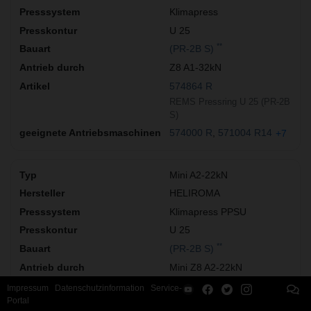
Klimapress
U 25
**
(PR-2B S)
Z8 A1-32kN
574864 R
REMS Pressring U 25 (PR-2B
S)
574000 R
571004 R14
+7
Mini A2-22kN
HELIROMA
Klimapress PPSU
U 25
**
(PR-2B S)
Mini Z8 A2-22kN
574864 R
Impressum
Datenschutzinformation
Service-
Portal
REMS Pressring U 25 (PR-2B