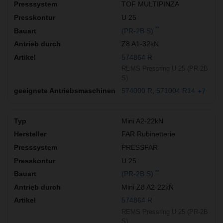
TOF MULTIPINZA
U 25
**
(PR-2B S)
Z8 A1-32kN
574864 R
REMS Pressring U 25 (PR-2B
S)
574000 R
571004 R14
+7
Mini A2-22kN
FAR Rubinetterie
PRESSFAR
U 25
**
(PR-2B S)
Mini Z8 A2-22kN
574864 R
REMS Pressring U 25 (PR-2B
S)