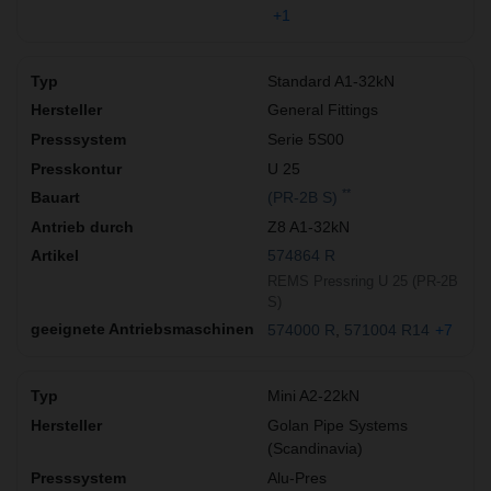
+1
Standard A1-32kN
General Fittings
Serie 5S00
U 25
**
(PR-2B S)
Z8 A1-32kN
574864 R
REMS Pressring U 25 (PR-2B
S)
574000 R
571004 R14
+7
Mini A2-22kN
Golan Pipe Systems
(Scandinavia)
Alu-Pres