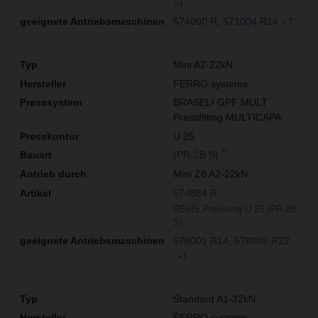
S)
574000 R
571004 R14
+7
Mini A2-22kN
FERRO systems
BRASELI GPF MULT
Pressfitting MULTICAPA
U 25
**
(PR-2B S)
Mini Z8 A2-22kN
574864 R
REMS Pressring U 25 (PR-2B
S)
578001 R14
578002 R22
+1
Standard A1-32kN
FERRO systems