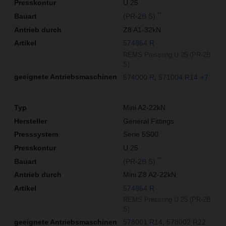
U 25
**
(PR-2B S)
Z8 A1-32kN
574864 R
REMS Pressring U 25 (PR-2B
S)
574000 R
571004 R14
+7
Mini A2-22kN
General Fittings
Serie 5S00
U 25
**
(PR-2B S)
Mini Z8 A2-22kN
574864 R
REMS Pressring U 25 (PR-2B
S)
578001 R14
578002 R22