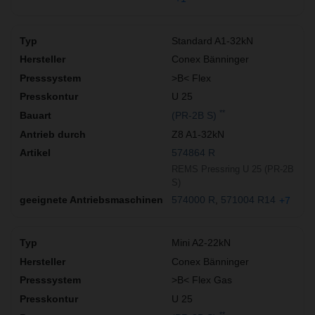
Standard A1-32kN
Conex Bänninger
>B< Flex
U 25
**
(PR-2B S)
Z8 A1-32kN
574864 R
REMS Pressring U 25 (PR-2B
S)
574000 R
571004 R14
+7
Mini A2-22kN
Conex Bänninger
>B< Flex Gas
U 25
**