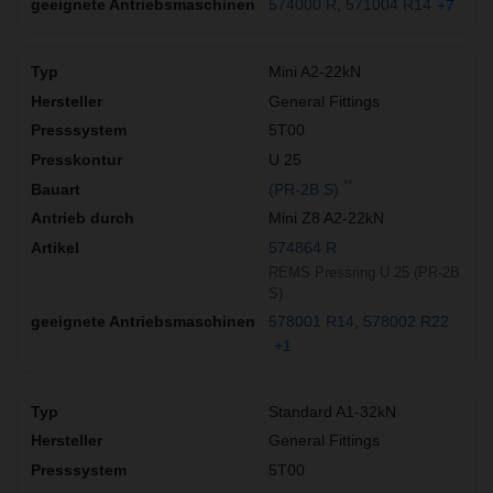
574000 R
571004 R14
+7
Mini A2-22kN
General Fittings
5T00
U 25
**
(PR-2B S)
Mini Z8 A2-22kN
574864 R
REMS Pressring U 25 (PR-2B
S)
578001 R14
578002 R22
+1
Standard A1-32kN
General Fittings
5T00