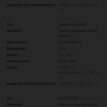
578001 R14
578002 R22
+1
Standard A1-32kN
Aalberts integrated piping
systems
VSH UltraPress
U 25
**
(PR-2B S)
Z8 A1-32kN
574864 R
REMS Pressring U 25 (PR-2B
S)
574000 R
571004 R14
+7
Mini A2-22kN
Aalberts integrated piping