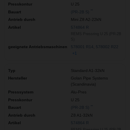
U 25
**
(PR-2B S)
Mini Z8 A2-22kN
574864 R
REMS Pressring U 25 (PR-2B
S)
578001 R14
578002 R22
+1
Standard A1-32kN
Golan Pipe Systems
(Scandinavia)
Alu-Pres
U 25
**
(PR-2B S)
Z8 A1-32kN
574864 R
REMS Pressring U 25 (PR-2B