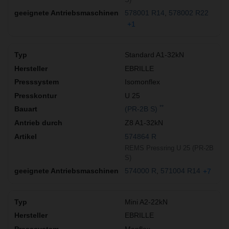
578001 R14
578002 R22
+1
Standard A1-32kN
EBRILLE
Isomonflex
U 25
**
(PR-2B S)
Z8 A1-32kN
574864 R
REMS Pressring U 25 (PR-2B
S)
574000 R
571004 R14
+7
Mini A2-22kN
EBRILLE
Monflex