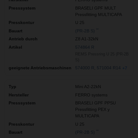
BRASELI GPF MULT
Pressfitting MULTICAPA
U 25
**
(PR-2B S)
Z8 A1-32kN
574864 R
REMS Pressring U 25 (PR-2B
S)
574000 R
571004 R14
+7
Mini A2-22kN
FERRO systems
BRASELI GPF PPSU
Pressfitting PEX y
MULTICAPA
U 25
**
(PR-2B S)