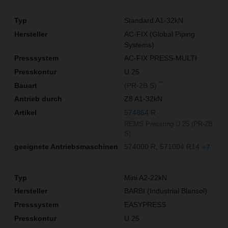
Standard A1-32kN
AC-FIX (Global Piping
Systems)
AC-FIX PRESS-MULTI
U 25
**
(PR-2B S)
Z8 A1-32kN
574864 R
REMS Pressring U 25 (PR-2B
S)
574000 R
571004 R14
+7
Mini A2-22kN
BARBI (Industrial Blansol)
EASYPRESS
U 25