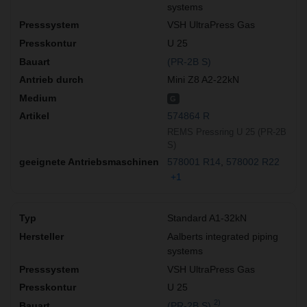
systems
VSH UltraPress Gas
U 25
(PR-2B S)
Mini Z8 A2-22kN
G
574864 R
REMS Pressring U 25 (PR-2B
S)
578001 R14
578002 R22
+1
Standard A1-32kN
Aalberts integrated piping
systems
VSH UltraPress Gas
U 25
2)
(PR-2B S)