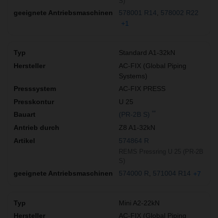
S)
578001 R14
578002 R22
+1
Standard A1-32kN
AC-FIX (Global Piping
Systems)
AC-FIX PRESS
U 25
**
(PR-2B S)
Z8 A1-32kN
574864 R
REMS Pressring U 25 (PR-2B
S)
574000 R
571004 R14
+7
Mini A2-22kN
AC-FIX (Global Piping