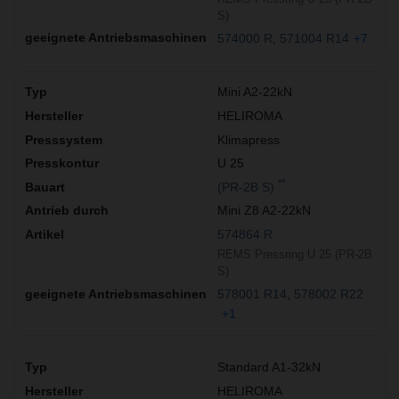
S)
574000 R
571004 R14
+7
Mini A2-22kN
HELIROMA
Klimapress
U 25
**
(PR-2B S)
Mini Z8 A2-22kN
574864 R
REMS Pressring U 25 (PR-2B
S)
578001 R14
578002 R22
+1
Standard A1-32kN
HELIROMA