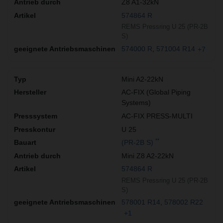
Z8 A1-32kN
574864 R
REMS Pressring U 25 (PR-2B
S)
574000 R
571004 R14
+7
Mini A2-22kN
AC-FIX (Global Piping
Systems)
AC-FIX PRESS-MULTI
U 25
**
(PR-2B S)
Mini Z8 A2-22kN
574864 R
REMS Pressring U 25 (PR-2B
S)
578001 R14
578002 R22
+1