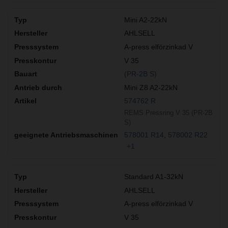
Mini A2-22kN
AHLSELL
A-press elförzinkad V
V 35
(PR-2B S)
Mini Z8 A2-22kN
574762 R
REMS Pressring V 35 (PR-2B
S)
578001 R14
578002 R22
+1
Standard A1-32kN
AHLSELL
A-press elförzinkad V
V 35