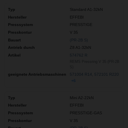
Standard A1-32kN
EFFEBI
PRESSTIGE
V 35
(PR-2B S)
Z8 A1-32kN
574762 R
REMS Pressring V 35 (PR-2B
S)
571004 R14
572101 R220
+6
Mini A2-22kN
EFFEBI
PRESSTIGE-GAS
V 35