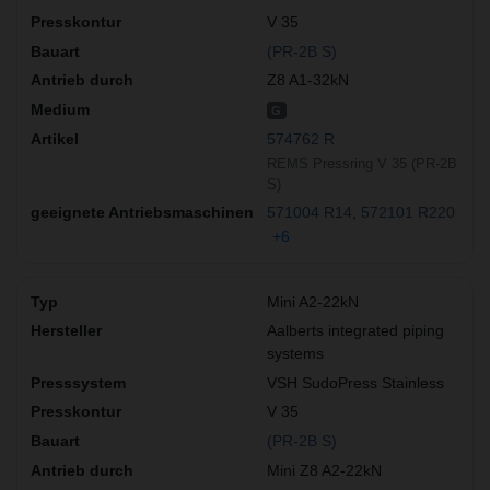
V 35
(PR-2B S)
Z8 A1-32kN
G
574762 R
REMS Pressring V 35 (PR-2B
S)
571004 R14
572101 R220
+6
Mini A2-22kN
Aalberts integrated piping
systems
VSH SudoPress Stainless
V 35
(PR-2B S)
Mini Z8 A2-22kN