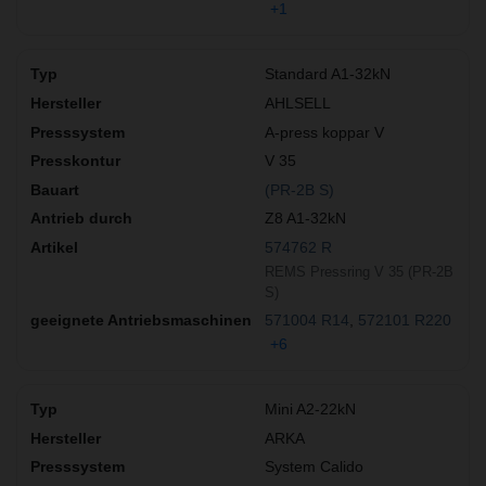
+1
Standard A1-32kN
AHLSELL
A-press koppar V
V 35
(PR-2B S)
Z8 A1-32kN
574762 R
REMS Pressring V 35 (PR-2B
S)
571004 R14
572101 R220
+6
Mini A2-22kN
ARKA
System Calido