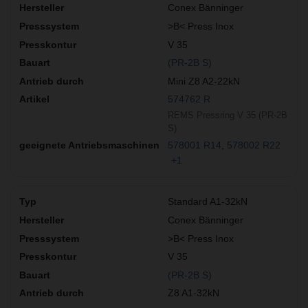
Conex Bänninger
>B< Press Inox
V 35
(PR-2B S)
Mini Z8 A2-22kN
574762 R
REMS Pressring V 35 (PR-2B
S)
578001 R14
578002 R22
+1
Standard A1-32kN
Conex Bänninger
>B< Press Inox
V 35
(PR-2B S)
Z8 A1-32kN