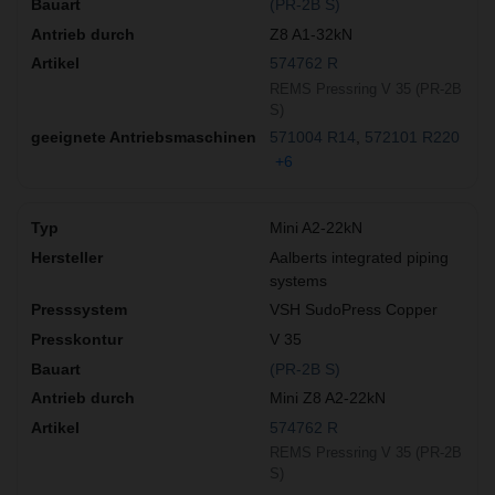
(PR-2B S)
Z8 A1-32kN
574762 R
REMS Pressring V 35 (PR-2B
S)
571004 R14
572101 R220
+6
Mini A2-22kN
Aalberts integrated piping
systems
VSH SudoPress Copper
V 35
(PR-2B S)
Mini Z8 A2-22kN
574762 R
REMS Pressring V 35 (PR-2B
S)