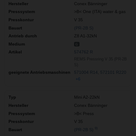
Conex Bänninger
>B< One (ITA) water & gas
V 35
(PR-2B S)
Z8 A1-32kN
G
574762 R
REMS Pressring V 35 (PR-2B
S)
571004 R14
572101 R220
+6
Mini A2-22kN
Conex Bänninger
>B< Press
V 35
9)
(PR-2B S)