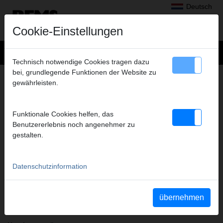
Deutsch
Cookie-Einstellungen
Technisch notwendige Cookies tragen dazu
bei, grundlegende Funktionen der Website zu
+
Produkte
>
Radialpressen
>
gewährleisten.
REMS Presszangen Mini A2-22kN/Pressringe
> REMS Pressring V 35
REMS PRESSRING V 35
Funktionale Cookies helfen, das
(PR-2B S)
Benutzererlebnis noch angenehmer zu
Art.-Nr. 574762 R
gestalten.
Pressring S, stufenlos schwenkbar. Antrieb durch Zwischenzange
Z8/Mini Z8.
Datenschutzinformation
Sicherheitshinweis
Sicherheitshinweise PZ/PR/ZZ/PZ E01/Kabelschere
übernehmen