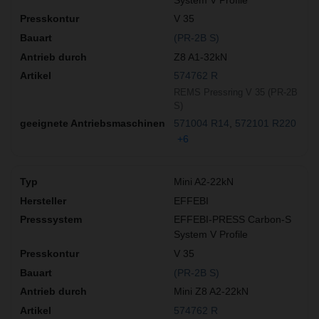
V 35
(PR-2B S)
Z8 A1-32kN
574762 R
REMS Pressring V 35 (PR-2B
S)
571004 R14
572101 R220
+6
Mini A2-22kN
EFFEBI
EFFEBI-PRESS Carbon-S
System V Profile
V 35
(PR-2B S)
Mini Z8 A2-22kN
574762 R