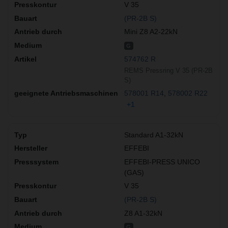
V 35
(PR-2B S)
Mini Z8 A2-22kN
G
574762 R
REMS Pressring V 35 (PR-2B
S)
578001 R14
578002 R22
+1
Standard A1-32kN
EFFEBI
EFFEBI-PRESS UNICO
(GAS)
V 35
(PR-2B S)
Z8 A1-32kN
G