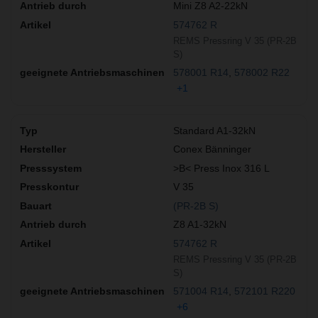
Mini Z8 A2-22kN
574762 R
REMS Pressring V 35 (PR-2B
S)
578001 R14
578002 R22
+1
Standard A1-32kN
Conex Bänninger
>B< Press Inox 316 L
V 35
(PR-2B S)
Z8 A1-32kN
574762 R
REMS Pressring V 35 (PR-2B
S)
571004 R14
572101 R220
+6