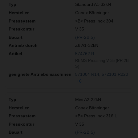
Standard A1-32kN
Conex Bänninger
>B< Press Inox 304
V 35
(PR-2B S)
Z8 A1-32kN
574762 R
REMS Pressring V 35 (PR-2B
S)
571004 R14
572101 R220
+6
Mini A2-22kN
Conex Bänninger
>B< Press Inox 316 L
V 35
(PR-2B S)