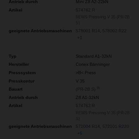
Mini Z8 A2-22kN
574762 R
REMS Pressring V 35 (PR-2B
S)
578001 R14
578002 R22
+1
Standard A1-32kN
Conex Bänninger
>B< Press
V 35
9)
(PR-2B S)
Z8 A1-32kN
574762 R
REMS Pressring V 35 (PR-2B
S)
571004 R14
572101 R220
+6