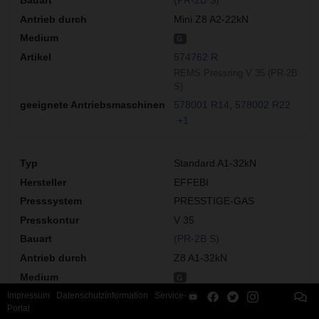
(PR-2B S)
Mini Z8 A2-22kN
G
574762 R
REMS Pressring V 35 (PR-2B
S)
578001 R14
578002 R22
+1
Standard A1-32kN
EFFEBI
PRESSTIGE-GAS
V 35
(PR-2B S)
Z8 A1-32kN
G
574762 R
Impressum
Datenschutzinformation
Service-
Portal
REMS Pressring V 35 (PR-2B