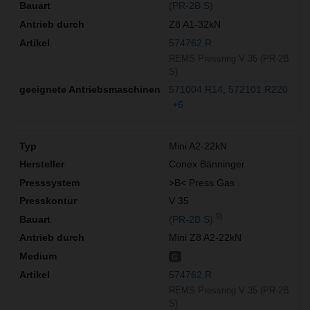
(PR-2B S)
Z8 A1-32kN
574762 R
REMS Pressring V 35 (PR-2B
S)
571004 R14
572101 R220
+6
Mini A2-22kN
Conex Bänninger
>B< Press Gas
V 35
9)
(PR-2B S)
Mini Z8 A2-22kN
G
574762 R
REMS Pressring V 35 (PR-2B
S)