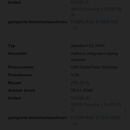
574762 R
REMS Pressring V 35 (PR-2B
S)
578001 R14
578002 R22
+1
Standard A1-32kN
Aalberts integrated piping
systems
VSH SudoPress Stainless
V 35
(PR-2B S)
Z8 A1-32kN
574762 R
REMS Pressring V 35 (PR-2B
S)
571004 R14
572101 R220
+6