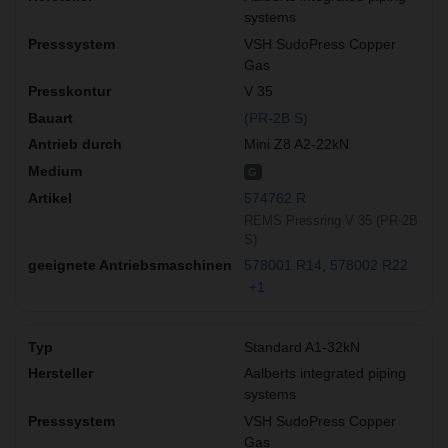
systems
VSH SudoPress Copper
Gas
V 35
(PR-2B S)
Mini Z8 A2-22kN
G
574762 R
REMS Pressring V 35 (PR-2B
S)
578001 R14
578002 R22
+1
Standard A1-32kN
Aalberts integrated piping
systems
VSH SudoPress Copper
Gas