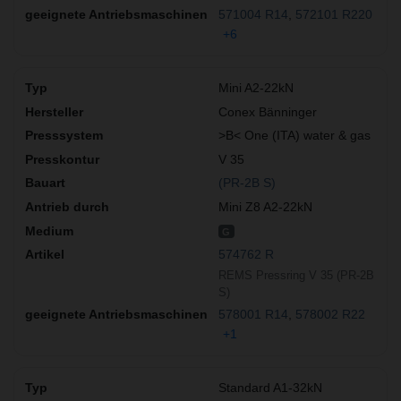
571004 R14
572101 R220
+6
Mini A2-22kN
Conex Bänninger
>B< One (ITA) water & gas
V 35
(PR-2B S)
Mini Z8 A2-22kN
G
574762 R
REMS Pressring V 35 (PR-2B
S)
578001 R14
578002 R22
+1
Standard A1-32kN