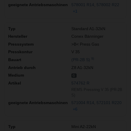
578001 R14
578002 R22
+1
Standard A1-32kN
Conex Bänninger
>B< Press Gas
V 35
9)
(PR-2B S)
Z8 A1-32kN
G
574762 R
REMS Pressring V 35 (PR-2B
S)
571004 R14
572101 R220
+6
Mini A2-22kN