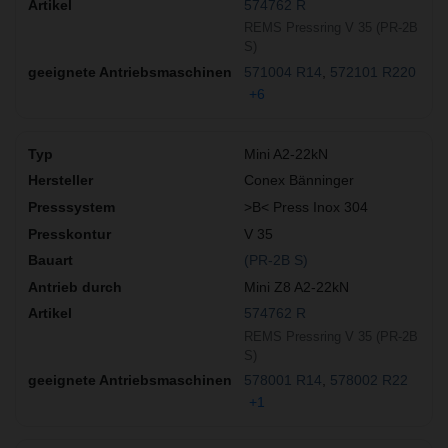
574762 R
REMS Pressring V 35 (PR-2B
S)
571004 R14
572101 R220
+6
Mini A2-22kN
Conex Bänninger
>B< Press Inox 304
V 35
(PR-2B S)
Mini Z8 A2-22kN
574762 R
REMS Pressring V 35 (PR-2B
S)
578001 R14
578002 R22
+1