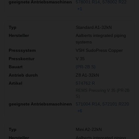
578001 R14
578002 R22
+1
Standard A1-32kN
Aalberts integrated piping
systems
VSH SudoPress Copper
V 35
(PR-2B S)
Z8 A1-32kN
574762 R
REMS Pressring V 35 (PR-2B
S)
571004 R14
572101 R220
+6
Mini A2-22kN
Aalberts integrated piping